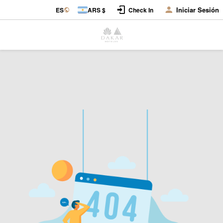
Iniciar Sesión
ES
ARS $
Check In