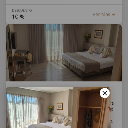
DESCUENTO
Ver Más
10
%
Escapada con pensión completa
Noche en habitación doble clásica en Dakar Hotel para
dos personas con pensión completa (incluye desayuno,
almuerzo y cena).
También incluye copa de bienvenida, estacionamiento,
acceso al gimnasio y a la piscina descubierta de