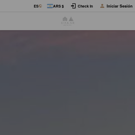
Iniciar Sesión
ES
ARS $
Check In