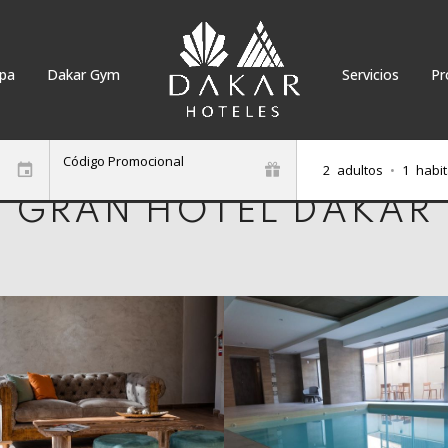
pa
Dakar Gym
Servicios
Pr
Código Promocional
2
adultos
•
1
habit
GRAN HOTEL DAKAR