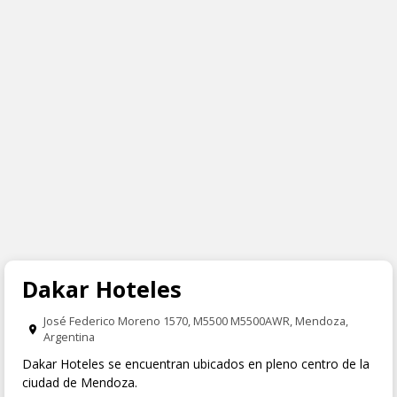
NOMBRE
APELLIDO
EMAIL
REINTRODUZCA EMAIL
(Código de Pais + Código de Area + Número)
TELÉFONO
PAIS
Dakar Hoteles
PROVINCIA
José Federico Moreno 1570, M5500 M5500AWR, Mendoza,
Argentina
CONSULTA
Dakar Hoteles se encuentran ubicados en pleno centro de la
ciudad de Mendoza.